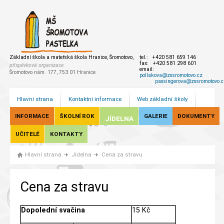
Základní škola a mateřská škola Hranice, Šromotovo,
tel.: +420 581 659 146
fax: +420 581 298 601
příspěvková organizace
email:
Šromotovo nám. 177, 753 01 Hranice
pollakova@zssromotovo.cz
passingerova@zssromotovo.c
Hlavní strana
Kontaktní informace
Web základní školy
INFORMACE
ŠKOLNÍ ROK
GALERIE
DOKUMENTY
JÍDELNA
UČITELÉ
KONTAKTY
Hlavní strana
Jídelna
Cena za stravu
Cena za stravu
Dopolední svačina
15 Kč