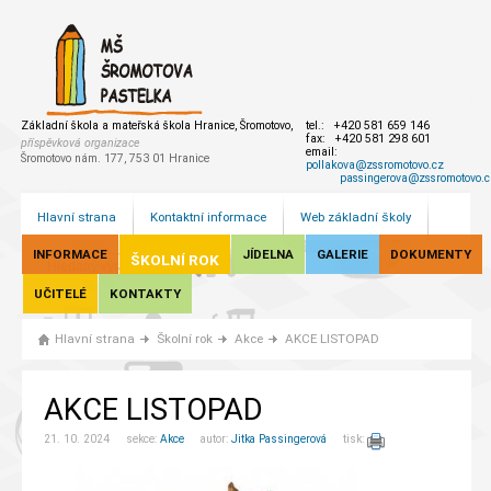
Základní škola a mateřská škola Hranice, Šromotovo,
tel.: +420 581 659 146
fax: +420 581 298 601
příspěvková organizace
email:
Šromotovo nám. 177, 753 01 Hranice
pollakova@zssromotovo.cz
passingerova@zssromotovo.c
Hlavní strana
Kontaktní informace
Web základní školy
INFORMACE
JÍDELNA
GALERIE
DOKUMENTY
ŠKOLNÍ ROK
UČITELÉ
KONTAKTY
Hlavní strana
Školní rok
Akce
AKCE LISTOPAD
AKCE LISTOPAD
21. 10. 2024 sekce:
Akce
autor:
Jitka Passingerová
tisk: