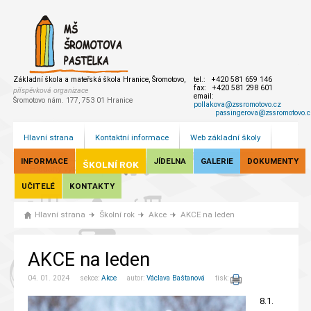
Základní škola a mateřská škola Hranice, Šromotovo,
tel.: +420 581 659 146
fax: +420 581 298 601
příspěvková organizace
email:
Šromotovo nám. 177, 753 01 Hranice
pollakova@zssromotovo.cz
passingerova@zssromotovo.c
Hlavní strana
Kontaktní informace
Web základní školy
INFORMACE
JÍDELNA
GALERIE
DOKUMENTY
ŠKOLNÍ ROK
UČITELÉ
KONTAKTY
Hlavní strana
Školní rok
Akce
AKCE na leden
AKCE na leden
04. 01. 2024 sekce:
Akce
autor:
Václava Baštanová
tisk:
8.1.