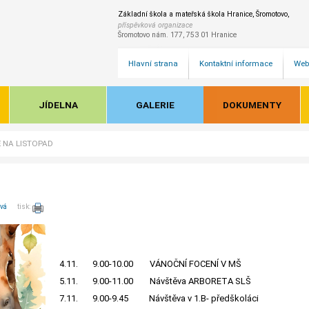
Základní škola a mateřská škola Hranice, Šromotovo,
příspěvková organizace
Šromotovo nám. 177, 753 01 Hranice
Hlavní strana
Kontaktní informace
Web
JÍDELNA
GALERIE
DOKUMENTY
 NA LISTOPAD
ová
tisk:
4.11. 9.00-10.00 VÁNOČNÍ FOCENÍ V MŠ
5.11. 9.00-11.00 Návštěva ARBORETA SLŠ
7.11. 9.00-9.45 Návštěva v 1.B- předškoláci