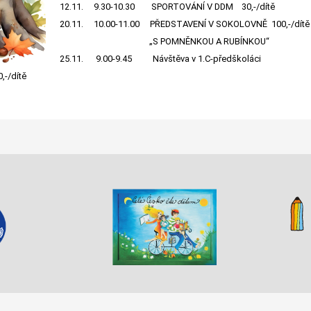
12.11. 9.30-10.30 SPORTOVÁNÍ V DDM 30,-/dítě
20.11. 10.00-11.00 PŘEDSTAVENÍ V SOKOLOVNĚ 100,-/dítě
„S POMNĚNKOU A RUBÍNKOU“
25.11. 9.00-9.45 Návštěva v 1.C-předškoláci
-/dítě