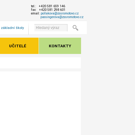
tel.: +420 581 659 146
fax: +420 581 298 601
email:
pollakova@zssromotovo.cz
passingerova@zssromotovo.cz
 základní školy
UČITELÉ
KONTAKTY