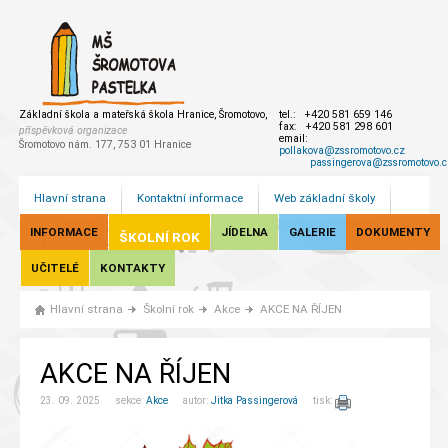
Základní škola a mateřská škola Hranice, Šromotovo,
tel.: +420 581 659 146
fax: +420 581 298 601
příspěvková organizace
email:
Šromotovo nám. 177, 753 01 Hranice
pollakova@zssromotovo.cz
passingerova@zssromotovo.c
Hlavní strana
Kontaktní informace
Web základní školy
INFORMACE
JÍDELNA
GALERIE
DOKUMENTY
ŠKOLNÍ ROK
UČITELÉ
KONTAKTY
Hlavní strana
Školní rok
Akce
AKCE NA ŘÍJEN
AKCE NA ŘÍJEN
23. 09. 2025 sekce:
Akce
autor:
Jitka Passingerová
tisk: