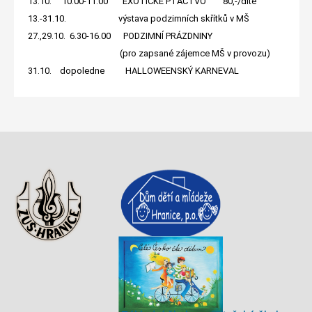
13.10. 10.00-11.00 EXOTICKÉ PTACTVO 80,-/dítě
13.-31.10. výstava podzimních skřítků v MŠ
27.,29.10. 6.30-16.00 PODZIMNÍ PRÁZDNINY
(pro zapsané zájemce MŠ v provozu)
31.10. dopoledne HALLOWEENSKÝ KARNEVAL