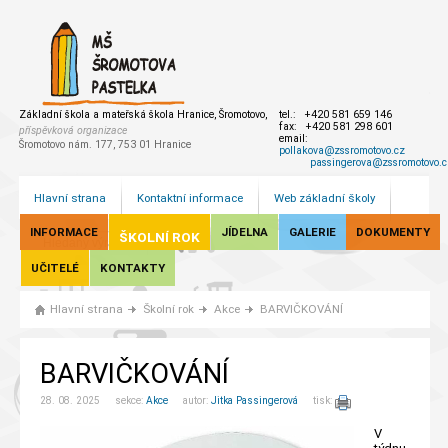
Základní škola a mateřská škola Hranice, Šromotovo,
tel.: +420 581 659 146
fax: +420 581 298 601
příspěvková organizace
email:
Šromotovo nám. 177, 753 01 Hranice
pollakova@zssromotovo.cz
passingerova@zssromotovo.c
Hlavní strana
Kontaktní informace
Web základní školy
INFORMACE
JÍDELNA
GALERIE
DOKUMENTY
ŠKOLNÍ ROK
UČITELÉ
KONTAKTY
Hlavní strana
Školní rok
Akce
BARVIČKOVÁNÍ
BARVIČKOVÁNÍ
28. 08. 2025 sekce:
Akce
autor:
Jitka Passingerová
tisk:
V