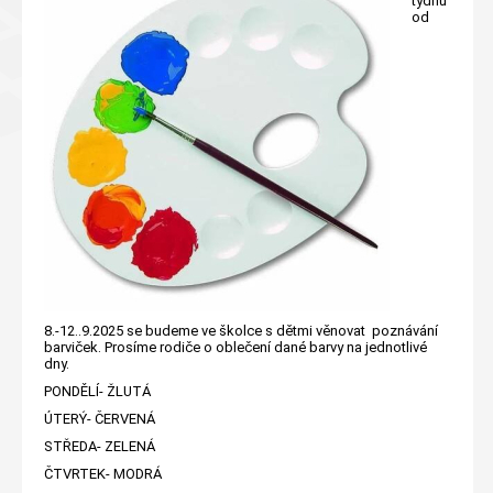
týdnu
od
8.-12..9.2025 se budeme ve školce s dětmi věnovat poznávání
barviček. Prosíme rodiče o oblečení dané barvy na jednotlivé
dny.
PONDĚLÍ- ŽLUTÁ
ÚTERÝ- ČERVENÁ
STŘEDA- ZELENÁ
ČTVRTEK- MODRÁ