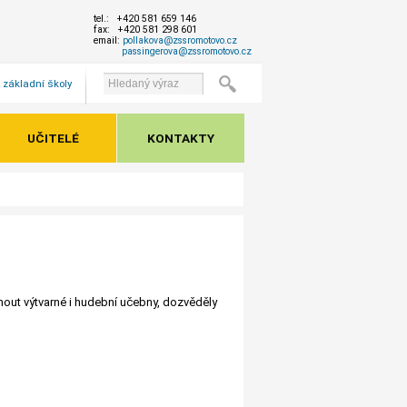
tel.: +420 581 659 146
fax: +420 581 298 601
email:
pollakova@zssromotovo.cz
passingerova@zssromotovo.cz
 základní školy
UČITELÉ
KONTAKTY
édnout výtvarné i hudební učebny, dozvěděly