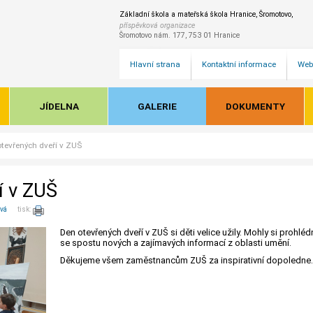
Základní škola a mateřská škola Hranice, Šromotovo,
příspěvková organizace
Šromotovo nám. 177, 753 01 Hranice
Hlavní strana
Kontaktní informace
Web
JÍDELNA
GALERIE
DOKUMENTY
tevřených dveří v ZUŠ
í v ZUŠ
ová
tisk:
Den otevřených dveří v ZUŠ si děti velice užily. Mohly si prohl
se spostu nových a zajímavých informací z oblasti umění.
Děkujeme všem zaměstnancům ZUŠ za inspirativní dopoledne.