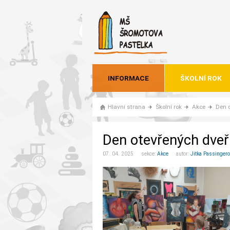
INFORMACE
ŠKOLNÍ ROK
Hlavní strana
Školní rok
Akce
Den o
Den otevřených dveř
07. 04. 2025 sekce:
Akce
autor:
Jitka Passinger