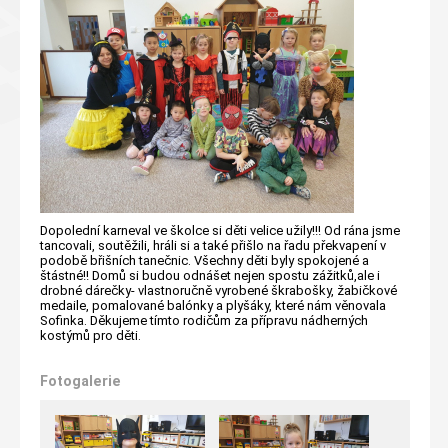
Dopolední karneval ve školce si děti velice užily!!! Od rána jsme
tancovali, soutěžili, hráli si a také přišlo na řadu překvapení v
podobě břišních tanečnic. Všechny děti byly spokojené a
štástné!! Domů si budou odnášet nejen spostu zážitků,ale i
drobné dárečky- vlastnoručně vyrobené škrabošky, žabičkové
medaile, pomalované balónky a plyšáky, které nám věnovala
Sofinka. Děkujeme tímto rodičům za přípravu nádherných
kostýmů pro děti.
Fotogalerie