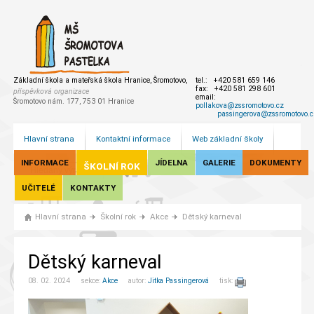
Základní škola a mateřská škola Hranice, Šromotovo,
tel.: +420 581 659 146
fax: +420 581 298 601
příspěvková organizace
email:
Šromotovo nám. 177, 753 01 Hranice
pollakova@zssromotovo.cz
passingerova@zssromotovo.c
Hlavní strana
Kontaktní informace
Web základní školy
INFORMACE
JÍDELNA
GALERIE
DOKUMENTY
ŠKOLNÍ ROK
UČITELÉ
KONTAKTY
Hlavní strana
Školní rok
Akce
Dětský karneval
Dětský karneval
08. 02. 2024 sekce:
Akce
autor:
Jitka Passingerová
tisk: