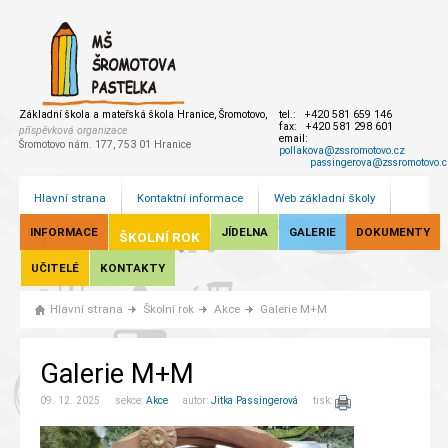
Základní škola a mateřská škola Hranice, Šromotovo,
tel.: +420 581 659 146
fax: +420 581 298 601
příspěvková organizace
email:
Šromotovo nám. 177, 753 01 Hranice
pollakova@zssromotovo.cz
passingerova@zssromotovo.c
Hlavní strana
Kontaktní informace
Web základní školy
INFORMACE
JÍDELNA
GALERIE
DOKUMENTY
ŠKOLNÍ ROK
UČITELÉ
KONTAKTY
Hlavní strana
Školní rok
Akce
Galerie M+M
Galerie M+M
09. 12. 2025 sekce:
Akce
autor:
Jitka Passingerová
tisk: