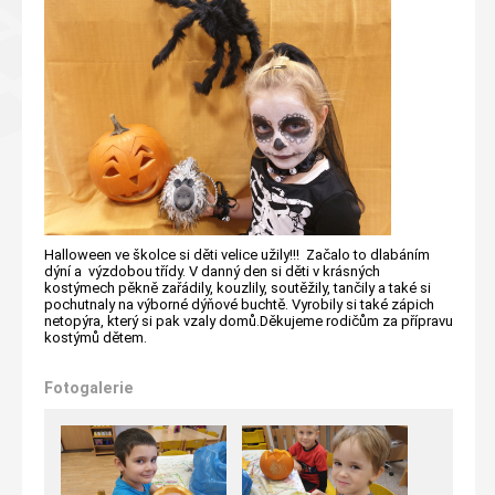
Halloween ve školce si děti velice užily!!! Začalo to dlabáním
dýní a výzdobou třídy. V danný den si děti v krásných
kostýmech pěkně zařádily, kouzlily, soutěžily, tančily a také si
pochutnaly na výborné dýňové buchtě. Vyrobily si také zápich
netopýra, který si pak vzaly domů.Děkujeme rodičům za přípravu
kostýmů dětem.
Fotogalerie