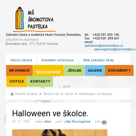
Základní škola a mateřská škola Hranice, Šromotovo,
tel.: +420 581 659 146
fax: +420 581 298 601
příspěvková organizace
email:
Šromotovo nám. 177, 753 01 Hranice
pollakova@zssromotovo.cz
passingerova@zssromotovo.c
Hlavní strana
Kontaktní informace
Web základní školy
INFORMACE
JÍDELNA
GALERIE
DOKUMENTY
ŠKOLNÍ ROK
UČITELÉ
KONTAKTY
Hlavní strana
Školní rok
Akce
Halloween ve školce.
Halloween ve školce.
02. 11. 2023 sekce:
Akce
autor:
Jitka Passingerová
tisk: