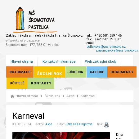
Základní škola a mateřská škola Hranice, Šromotovo,
tel.: +420 581 659 146
fax: +420 581 298 601
příspěvková organizace
email:
Šromotovo nám. 177, 753 01 Hranice
pollakova@zssromotovo.cz
passingerova@zssromotovo.c
Hlavní strana
Kontaktní informace
Web základní školy
INFORMACE
JÍDELNA
GALERIE
DOKUMENTY
ŠKOLNÍ ROK
UČITELÉ
KONTAKTY
Hlavní strana
Školní rok
Akce
Karneval
Karneval
31. 01. 2024 sekce:
Akce
autor:
Jitka Passingerová
tisk:
Dne