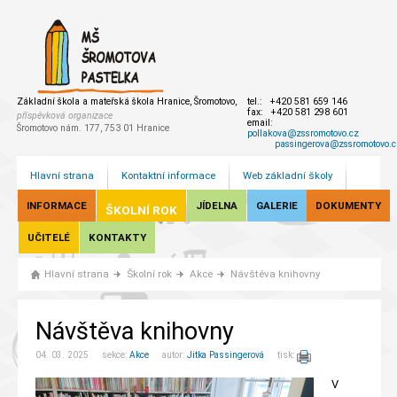
Základní škola a mateřská škola Hranice, Šromotovo,
tel.: +420 581 659 146
fax: +420 581 298 601
příspěvková organizace
email:
Šromotovo nám. 177, 753 01 Hranice
pollakova@zssromotovo.cz
passingerova@zssromotovo.c
Hlavní strana
Kontaktní informace
Web základní školy
INFORMACE
JÍDELNA
GALERIE
DOKUMENTY
ŠKOLNÍ ROK
UČITELÉ
KONTAKTY
Hlavní strana
Školní rok
Akce
Návštěva knihovny
Návštěva knihovny
04. 03. 2025 sekce:
Akce
autor:
Jitka Passingerová
tisk:
V