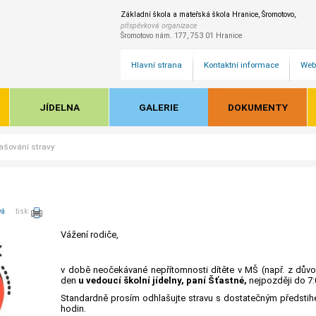
Základní škola a mateřská škola Hranice, Šromotovo,
příspěvková organizace
Šromotovo nám. 177, 753 01 Hranice
Hlavní strana
Kontaktní informace
Web
JÍDELNA
GALERIE
DOKUMENTY
ašování stravy
vá
tisk:
Vážení rodiče,
v době neočekávané nepřítomnosti dítěte v MŠ (např. z důvo
den
u vedoucí školní jídelny, paní Šťastné,
nejpozději do 7:
Standardně prosím odhlašujte stravu s dostatečným předstih
hodin.