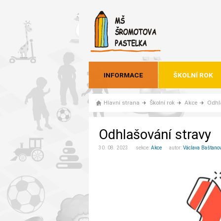
INFORMACE
ŠKOLNÍ ROK
Hlavní strana
Školní rok
Akce
Odhl
Odhlašování stravy
30. 08. 2023 sekce:
Akce
autor:
Václava Baštano