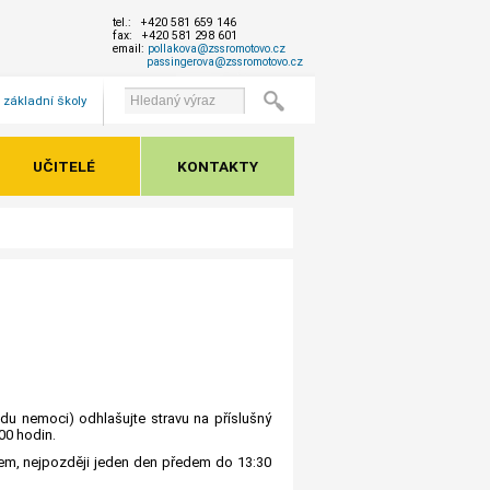
tel.: +420 581 659 146
fax: +420 581 298 601
email:
pollakova@zssromotovo.cz
passingerova@zssromotovo.cz
 základní školy
UČITELÉ
KONTAKTY
du nemoci) odhlašujte stravu na příslušný
00 hodin.
em, nejpozději jeden den předem do 13:30