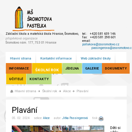
Základní škola a mateřská škola Hranice, Šromotovo,
tel.: +420 581 659 146
fax: +420 581 298 601
příspěvková organizace
email:
Šromotovo nám. 177, 753 01 Hranice
pollakova@zssromotovo.cz
passingerova@zssromotovo.c
Hlavní strana
Kontaktní informace
Web základní školy
INFORMACE
JÍDELNA
GALERIE
DOKUMENTY
ŠKOLNÍ ROK
UČITELÉ
KONTAKTY
Hlavní strana
Školní rok
Akce
Plavání
Plavání
05. 02. 2024 sekce:
Akce
autor:
Jitka Passingerová
tisk:
Děti si