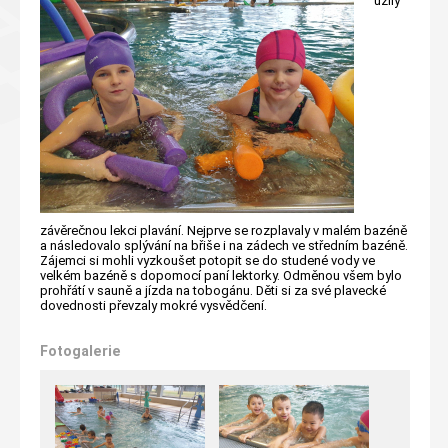
užily
závěrečnou lekci plavání. Nejprve se rozplavaly v malém bazéně
a následovalo splývání na břiše i na zádech ve středním bazéně.
Zájemci si mohli vyzkoušet potopit se do studené vody ve
velkém bazéně s dopomocí paní lektorky. Odměnou všem bylo
prohřátí v sauně a jízda na tobogánu. Děti si za své plavecké
dovednosti převzaly mokré vysvědčení.
Fotogalerie