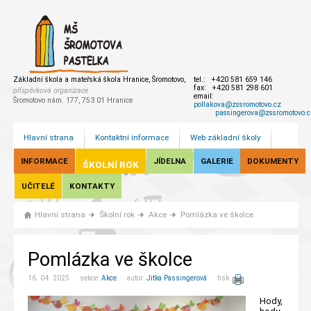
Základní škola a mateřská škola Hranice, Šromotovo,
tel.: +420 581 659 146
fax: +420 581 298 601
příspěvková organizace
email:
Šromotovo nám. 177, 753 01 Hranice
pollakova@zssromotovo.cz
passingerova@zssromotovo.c
Hlavní strana
Kontaktní informace
Web základní školy
INFORMACE
JÍDELNA
GALERIE
DOKUMENTY
ŠKOLNÍ ROK
UČITELÉ
KONTAKTY
Hlavní strana
Školní rok
Akce
Pomlázka ve školce
Pomlázka ve školce
16. 04. 2025 sekce:
Akce
autor:
Jitka Passingerová
tisk:
Hody,