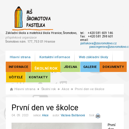
Základní škola a mateřská škola Hranice, Šromotovo,
tel.: +420 581 659 146
fax: +420 581 298 601
příspěvková organizace
email:
Šromotovo nám. 177, 753 01 Hranice
pollakova@zssromotovo.cz
passingerova@zssromotovo.c
Hlavní strana
Kontaktní informace
Web základní školy
INFORMACE
JÍDELNA
GALERIE
DOKUMENTY
ŠKOLNÍ ROK
UČITELÉ
KONTAKTY
Hlavní strana
Školní rok
Akce
První den ve školce
První den ve školce
04. 09. 2023 sekce:
Akce
autor:
Václava Baštanová
tisk:
První