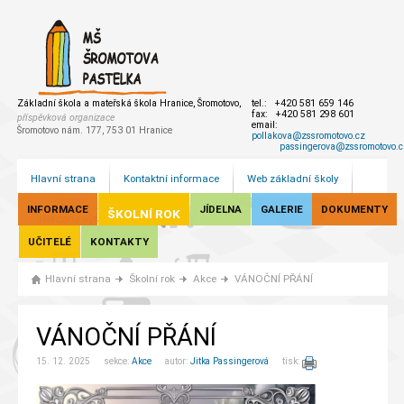
Základní škola a mateřská škola Hranice, Šromotovo,
tel.: +420 581 659 146
fax: +420 581 298 601
příspěvková organizace
email:
Šromotovo nám. 177, 753 01 Hranice
pollakova@zssromotovo.cz
passingerova@zssromotovo.c
Hlavní strana
Kontaktní informace
Web základní školy
INFORMACE
JÍDELNA
GALERIE
DOKUMENTY
ŠKOLNÍ ROK
UČITELÉ
KONTAKTY
Hlavní strana
Školní rok
Akce
VÁNOČNÍ PŘÁNÍ
VÁNOČNÍ PŘÁNÍ
15. 12. 2025 sekce:
Akce
autor:
Jitka Passingerová
tisk: