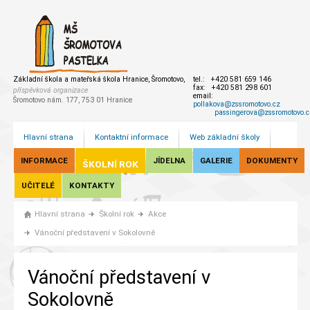
Základní škola a mateřská škola Hranice, Šromotovo,
tel.: +420 581 659 146
fax: +420 581 298 601
příspěvková organizace
email:
Šromotovo nám. 177, 753 01 Hranice
pollakova@zssromotovo.cz
passingerova@zssromotovo.c
Hlavní strana
Kontaktní informace
Web základní školy
INFORMACE
JÍDELNA
GALERIE
DOKUMENTY
ŠKOLNÍ ROK
UČITELÉ
KONTAKTY
Hlavní strana
Školní rok
Akce
Vánoční představení v Sokolovně
Vánoční představení v
Sokolovně