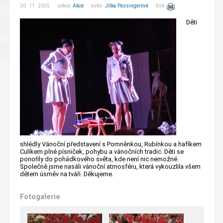
20. 11. 2025 sekce:
Akce
autor:
Jitka Passingerová
tisk:
Děti
shlédly Vánoční představení s Pomněnkou, Rubínkou a hafíkem
Culíkem plné písniček, pohybu a vánočních tradic. Děti se
ponořily do pohádkového světa, kde není nic nemožné.
Společně jsme nasáli vánoční atmosféru, která vykouzlila všem
dětem úsměv na tváři. Děkujeme.
Fotogalerie