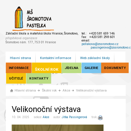
Základní škola a mateřská škola Hranice, Šromotovo,
tel.: +420 581 659 146
fax: +420 581 298 601
příspěvková organizace
email:
Šromotovo nám. 177, 753 01 Hranice
pollakova@zssromotovo.cz
passingerova@zssromotovo.c
Hlavní strana
Kontaktní informace
Web základní školy
INFORMACE
JÍDELNA
GALERIE
DOKUMENTY
ŠKOLNÍ ROK
UČITELÉ
KONTAKTY
Hlavní strana
Školní rok
Akce
Velikonoční výstava
Velikonoční výstava
10. 04. 2025 sekce:
Akce
autor:
Jitka Passingerová
tisk: