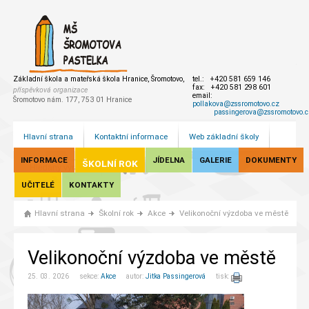
Základní škola a mateřská škola Hranice, Šromotovo,
tel.: +420 581 659 146
fax: +420 581 298 601
příspěvková organizace
email:
Šromotovo nám. 177, 753 01 Hranice
pollakova@zssromotovo.cz
passingerova@zssromotovo.c
Hlavní strana
Kontaktní informace
Web základní školy
INFORMACE
JÍDELNA
GALERIE
DOKUMENTY
ŠKOLNÍ ROK
UČITELÉ
KONTAKTY
Hlavní strana
Školní rok
Akce
Velikonoční výzdoba ve městě
Velikonoční výzdoba ve městě
25. 03. 2026 sekce:
Akce
autor:
Jitka Passingerová
tisk: