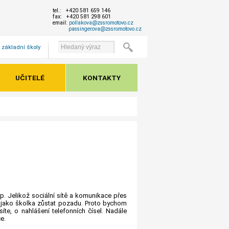
tel.: +420 581 659 146
fax: +420 581 298 601
email:
pollakova@zssromotovo.cz
passingerova@zssromotovo.cz
 základní školy
UČITELÉ
KONTAKTY
. Jelikož sociální sítě a komunikace přes
e jako školka zůstat pozadu. Proto bychom
te, o nahlášení telefonních čísel. Nadále
e.