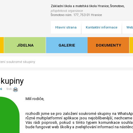
Základní škola a mateřská škola Hranice, Šromotovo,
příspěvková organizace
Šromotovo nám. 177, 753 01 Hranice
Hlavní strana
Kontaktní informace
Web
JÍDELNA
GALERIE
DOKUMENTY
žení soukromé skupiny
skupiny
vá
tisk:
Milí rodiče,
rozhodli jsme se pro založení soukromé skupiny na WhatsApp
různé multiplatformní aplikace jsou nejoblíbenější, nechcem
Vás rádi poprosili, pokud s tímto typem komunikace souhlasí
bude fungovat web školky a zveřejňování informací na nástěnc