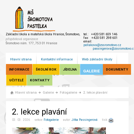
Základní škola a mateřská škola Hranice, Šromotovo,
tel.: +420 581 659 146
fax: +420 581 298 601
příspěvková organizace
email:
Šromotovo nám. 177, 753 01 Hranice
pollakova@zssromotovo.cz
passingerova@zssromotovo.c
Hlavní strana
Kontaktní informace
Web základní školy
INFORMACE
ŠKOLNÍ ROK
JÍDELNA
DOKUMENTY
GALERIE
UČITELÉ
KONTAKTY
Hlavní strana
Galerie
Fotogalerie
2. lekce plavání
2. lekce plavání
03. 03. 2026 sekce:
Fotogalerie
autor:
Jitka Passingerová
tisk: