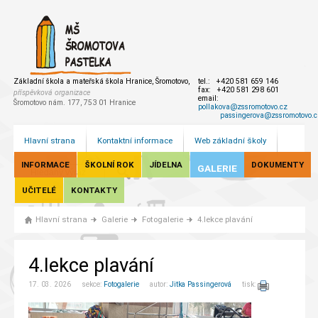
Základní škola a mateřská škola Hranice, Šromotovo,
tel.: +420 581 659 146
fax: +420 581 298 601
příspěvková organizace
email:
Šromotovo nám. 177, 753 01 Hranice
pollakova@zssromotovo.cz
passingerova@zssromotovo.c
Hlavní strana
Kontaktní informace
Web základní školy
INFORMACE
ŠKOLNÍ ROK
JÍDELNA
DOKUMENTY
GALERIE
UČITELÉ
KONTAKTY
Hlavní strana
Galerie
Fotogalerie
4.lekce plavání
4.lekce plavání
17. 03. 2026 sekce:
Fotogalerie
autor:
Jitka Passingerová
tisk: