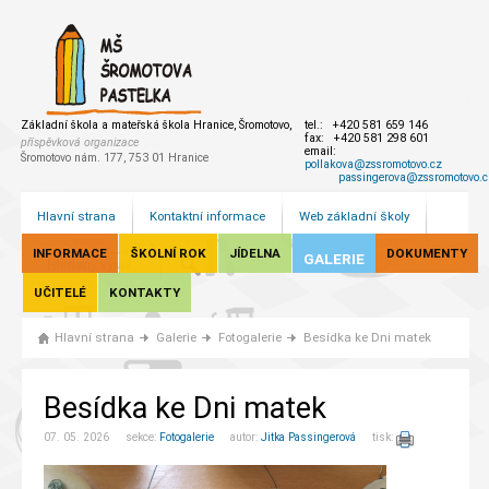
Základní škola a mateřská škola Hranice, Šromotovo,
tel.: +420 581 659 146
fax: +420 581 298 601
příspěvková organizace
email:
Šromotovo nám. 177, 753 01 Hranice
pollakova@zssromotovo.cz
passingerova@zssromotovo.c
Hlavní strana
Kontaktní informace
Web základní školy
INFORMACE
ŠKOLNÍ ROK
JÍDELNA
DOKUMENTY
GALERIE
UČITELÉ
KONTAKTY
Hlavní strana
Galerie
Fotogalerie
Besídka ke Dni matek
Besídka ke Dni matek
07. 05. 2026 sekce:
Fotogalerie
autor:
Jitka Passingerová
tisk: