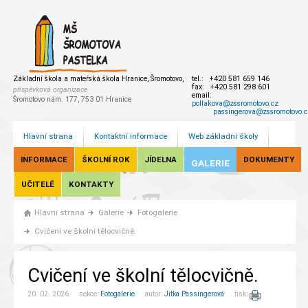
Základní škola a mateřská škola Hranice, Šromotovo,
tel.: +420 581 659 146
fax: +420 581 298 601
příspěvková organizace
email:
Šromotovo nám. 177, 753 01 Hranice
pollakova@zssromotovo.cz
passingerova@zssromotovo.c
Hlavní strana
Kontaktní informace
Web základní školy
INFORMACE
ŠKOLNÍ ROK
JÍDELNA
DOKUMENTY
GALERIE
UČITELÉ
KONTAKTY
Hlavní strana
Galerie
Fotogalerie
Cvičení ve školní tělocvičně.
Cvičení ve školní tělocvičně.
20. 02. 2026 sekce:
Fotogalerie
autor:
Jitka Passingerová
tisk: