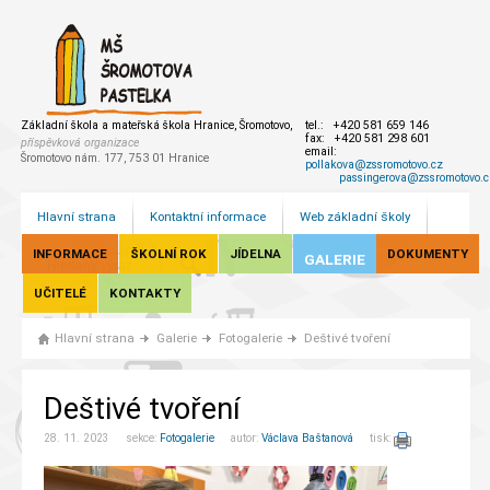
Základní škola a mateřská škola Hranice, Šromotovo,
tel.: +420 581 659 146
fax: +420 581 298 601
příspěvková organizace
email:
Šromotovo nám. 177, 753 01 Hranice
pollakova@zssromotovo.cz
passingerova@zssromotovo.c
Hlavní strana
Kontaktní informace
Web základní školy
INFORMACE
ŠKOLNÍ ROK
JÍDELNA
DOKUMENTY
GALERIE
UČITELÉ
KONTAKTY
Hlavní strana
Galerie
Fotogalerie
Deštivé tvoření
Deštivé tvoření
28. 11. 2023 sekce:
Fotogalerie
autor:
Václava Baštanová
tisk: