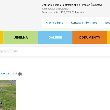
Základní škola a mateřská škola Hranice, Šromotovo,
příspěvková organizace
Šromotovo nám. 177, 753 01 Hranice
Hlavní strana
Kontaktní informace
Web
JÍDELNA
GALERIE
DOKUMENTY
opravní hřiště
ingerová
tisk: