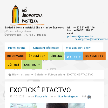
Základní škola a mateřská škola Hranice, Šromotovo,
tel.: +420 581 659 146
fax: +420 581 298 601
příspěvková organizace
email:
Šromotovo nám. 177, 753 01 Hranice
pollakova@zssromotovo.cz
passingerova@zssromotovo.c
Hlavní strana
Kontaktní informace
Web základní školy
INFORMACE
ŠKOLNÍ ROK
JÍDELNA
DOKUMENTY
GALERIE
UČITELÉ
KONTAKTY
Hlavní strana
Galerie
Fotogalerie
EXOTICKÉ PTACTVO
EXOTICKÉ PTACTVO
13. 10. 2025 sekce:
Fotogalerie
autor:
Jitka Passingerová
tisk: