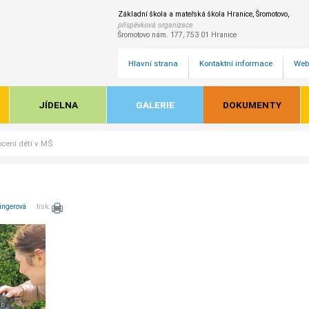
Základní škola a mateřská škola Hranice, Šromotovo,
příspěvková organizace
Šromotovo nám. 177, 753 01 Hranice
Hlavní strana
Kontaktní informace
Web
JÍDELNA
GALERIE
DOKUMENTY
ocení dětí v MŠ
ingerová
tisk: