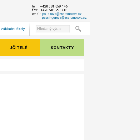
tel.: +420 581 659 146
fax: +420 581 298 601
email:
pollakova@zssromotovo.cz
passingerova@zssromotovo.cz
 základní školy
UČITELÉ
KONTAKTY