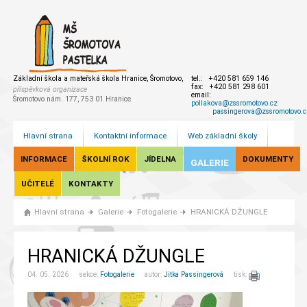
Základní škola a mateřská škola Hranice, Šromotovo,
tel.: +420 581 659 146
fax: +420 581 298 601
příspěvková organizace
email:
Šromotovo nám. 177, 753 01 Hranice
pollakova@zssromotovo.cz
passingerova@zssromotovo.c
Hlavní strana
Kontaktní informace
Web základní školy
INFORMACE
ŠKOLNÍ ROK
JÍDELNA
DOKUMENTY
GALERIE
UČITELÉ
KONTAKTY
Hlavní strana
Galerie
Fotogalerie
HRANICKÁ DŽUNGLE
HRANICKÁ DŽUNGLE
04. 05. 2026 sekce:
Fotogalerie
autor:
Jitka Passingerová
tisk: