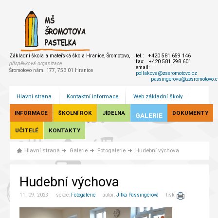
Základní škola a mateřská škola Hranice, Šromotovo,
tel.: +420 581 659 146
fax: +420 581 298 601
příspěvková organizace
email:
Šromotovo nám. 177, 753 01 Hranice
pollakova@zssromotovo.cz
passingerova@zssromotovo.c
Hlavní strana
Kontaktní informace
Web základní školy
INFORMACE
ŠKOLNÍ ROK
JÍDELNA
DOKUMENTY
GALERIE
UČITELÉ
KONTAKTY
Hlavní strana
Galerie
Fotogalerie
Hudební výchova
Hudební výchova
11. 09. 2023 sekce:
Fotogalerie
autor:
Jitka Passingerová
tisk: