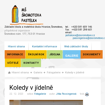
Základní škola a mateřská škola Hranice, Šromotovo,
tel.: +420 581 659 146
fax: +420 581 298 601
příspěvková organizace
email:
Šromotovo nám. 177, 753 01 Hranice
pollakova@zssromotovo.cz
passingerova@zssromotovo.c
Hlavní strana
Kontaktní informace
Web základní školy
INFORMACE
ŠKOLNÍ ROK
JÍDELNA
DOKUMENTY
GALERIE
UČITELÉ
KONTAKTY
Hlavní strana
Galerie
Fotogalerie
Koledy v jídelně
Koledy v jídelně
22. 12. 2023 sekce:
Fotogalerie
autor:
Jitka Passingerová
tisk: