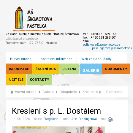
Základní škola a mateřská škola Hranice, Šromotovo,
tel.: +420 581 659 146
fax: +420 581 298 601
příspěvková organizace
email:
Šromotovo nám. 177, 753 01 Hranice
pollakova@zssromotovo.cz
passingerova@zssromotovo.c
Hlavní strana
Kontaktní informace
Web základní školy
INFORMACE
ŠKOLNÍ ROK
JÍDELNA
DOKUMENTY
GALERIE
UČITELÉ
KONTAKTY
Hlavní strana
Galerie
Fotogalerie
Kreslení s p. L. Dostálem
Kreslení s p. L. Dostálem
14. 05. 2026 sekce:
Fotogalerie
autor:
Jitka Passingerová
tisk: