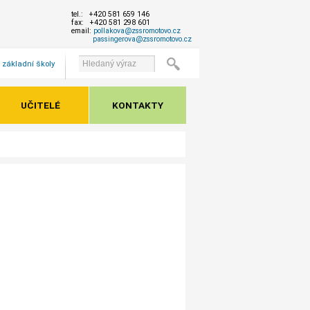
tel.: +420 581 659 146
fax: +420 581 298 601
email:
pollakova@zssromotovo.cz
passingerova@zssromotovo.cz
 základní školy
UČITELÉ
KONTAKTY