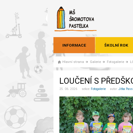
INFORMACE
ŠKOLNÍ ROK
Hlavní strana
Galerie
Fotogalerie
L
LOUČENÍ S PŘEDŠK
25. 06. 2026 sekce:
Fotogalerie
autor:
Jitka Pass