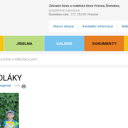
Základní škola a mateřská škola Hranice, Šromotovo,
příspěvková organizace
Šromotovo nám. 177, 753 01 Hranice
Hlavní strana
Kontaktní informace
Web
JÍDELNA
GALERIE
DOKUMENTY
OUČENÍ S PŘEDŠKOLÁKY
OLÁKY
ingerová
tisk: