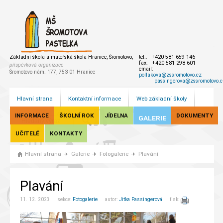
Základní škola a mateřská škola Hranice, Šromotovo,
tel.: +420 581 659 146
fax: +420 581 298 601
příspěvková organizace
email:
Šromotovo nám. 177, 753 01 Hranice
pollakova@zssromotovo.cz
passingerova@zssromotovo.c
Hlavní strana
Kontaktní informace
Web základní školy
INFORMACE
ŠKOLNÍ ROK
JÍDELNA
DOKUMENTY
GALERIE
UČITELÉ
KONTAKTY
Hlavní strana
Galerie
Fotogalerie
Plavání
Plavání
11. 12. 2023 sekce:
Fotogalerie
autor:
Jitka Passingerová
tisk: