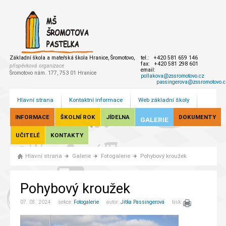
Základní škola a mateřská škola Hranice, Šromotovo,
tel.: +420 581 659 146
fax: +420 581 298 601
příspěvková organizace
email:
Šromotovo nám. 177, 753 01 Hranice
pollakova@zssromotovo.cz
passingerova@zssromotovo.c
Hlavní strana
Kontaktní informace
Web základní školy
INFORMACE
ŠKOLNÍ ROK
JÍDELNA
DOKUMENTY
GALERIE
UČITELÉ
KONTAKTY
Hlavní strana
Galerie
Fotogalerie
Pohybový kroužek
Pohybový kroužek
07. 03. 2024 sekce:
Fotogalerie
autor:
Jitka Passingerová
tisk: