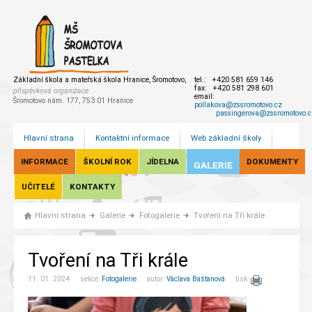
Základní škola a mateřská škola Hranice, Šromotovo,
tel.: +420 581 659 146
fax: +420 581 298 601
příspěvková organizace
email:
Šromotovo nám. 177, 753 01 Hranice
pollakova@zssromotovo.cz
passingerova@zssromotovo.c
Hlavní strana
Kontaktní informace
Web základní školy
INFORMACE
ŠKOLNÍ ROK
JÍDELNA
DOKUMENTY
GALERIE
UČITELÉ
KONTAKTY
Hlavní strana
Galerie
Fotogalerie
Tvoření na Tři krále
Tvoření na Tři krále
11. 01. 2024 sekce:
Fotogalerie
autor:
Václava Baštanová
tisk: