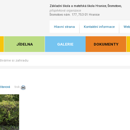
Základní škola a mateřská škola Hranice, Šromotovo,
příspěvková organizace
Šromotovo nám. 177, 753 01 Hranice
Hlavní strana
Kontaktní informace
Web
JÍDELNA
GALERIE
DOKUMENTY
žíváme si zahradu
aštanová
tisk: