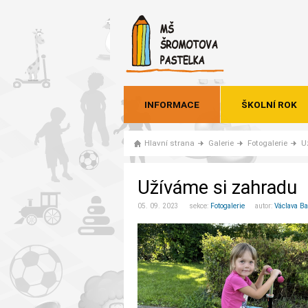
INFORMACE
ŠKOLNÍ ROK
Hlavní strana
Galerie
Fotogalerie
U
Užíváme si zahradu
05. 09. 2023 sekce:
Fotogalerie
autor:
Václava B