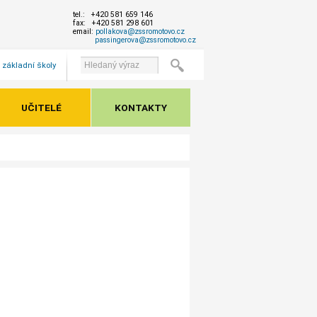
tel.: +420 581 659 146
fax: +420 581 298 601
email:
pollakova@zssromotovo.cz
passingerova@zssromotovo.cz
 základní školy
UČITELÉ
KONTAKTY