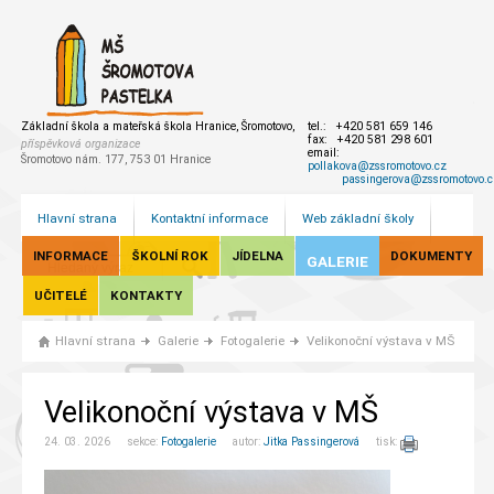
Základní škola a mateřská škola Hranice, Šromotovo,
tel.: +420 581 659 146
fax: +420 581 298 601
příspěvková organizace
email:
Šromotovo nám. 177, 753 01 Hranice
pollakova@zssromotovo.cz
passingerova@zssromotovo.c
Hlavní strana
Kontaktní informace
Web základní školy
INFORMACE
ŠKOLNÍ ROK
JÍDELNA
DOKUMENTY
GALERIE
UČITELÉ
KONTAKTY
Hlavní strana
Galerie
Fotogalerie
Velikonoční výstava v MŠ
Velikonoční výstava v MŠ
24. 03. 2026 sekce:
Fotogalerie
autor:
Jitka Passingerová
tisk: