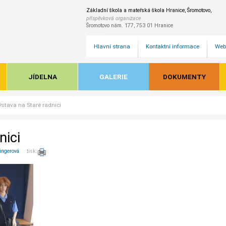
Základní škola a mateřská škola Hranice, Šromotovo,
příspěvková organizace
Šromotovo nám. 177, 753 01 Hranice
Hlavní strana
Kontaktní informace
Web
JÍDELNA
GALERIE
DOKUMENTY
ýstava na Staré radnici
nici
ingerová
tisk: