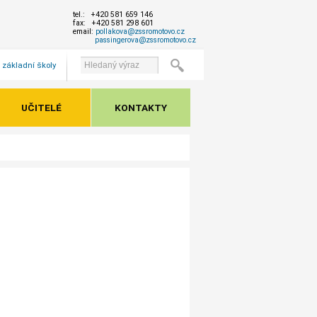
tel.: +420 581 659 146
fax: +420 581 298 601
email:
pollakova@zssromotovo.cz
passingerova@zssromotovo.cz
 základní školy
UČITELÉ
KONTAKTY