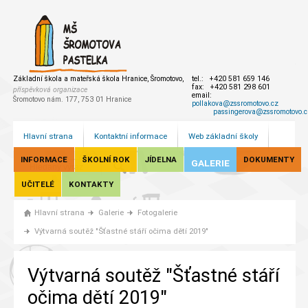
Základní škola a mateřská škola Hranice, Šromotovo,
tel.: +420 581 659 146
fax: +420 581 298 601
příspěvková organizace
email:
Šromotovo nám. 177, 753 01 Hranice
pollakova@zssromotovo.cz
passingerova@zssromotovo.c
Hlavní strana
Kontaktní informace
Web základní školy
INFORMACE
ŠKOLNÍ ROK
JÍDELNA
DOKUMENTY
GALERIE
UČITELÉ
KONTAKTY
Hlavní strana
Galerie
Fotogalerie
Výtvarná soutěž "Šťastné stáří očima dětí 2019"
Výtvarná soutěž "Šťastné stáří
očima dětí 2019"