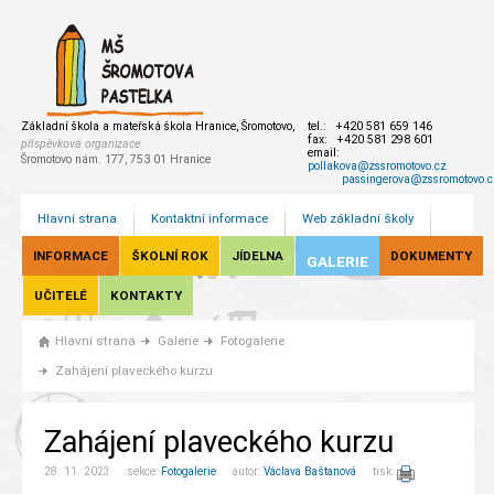
Základní škola a mateřská škola Hranice, Šromotovo,
tel.: +420 581 659 146
fax: +420 581 298 601
příspěvková organizace
email:
Šromotovo nám. 177, 753 01 Hranice
pollakova@zssromotovo.cz
passingerova@zssromotovo.c
Hlavní strana
Kontaktní informace
Web základní školy
INFORMACE
ŠKOLNÍ ROK
JÍDELNA
DOKUMENTY
GALERIE
UČITELÉ
KONTAKTY
Hlavní strana
Galerie
Fotogalerie
Zahájení plaveckého kurzu
Zahájení plaveckého kurzu
28. 11. 2023 sekce:
Fotogalerie
autor:
Václava Baštanová
tisk: