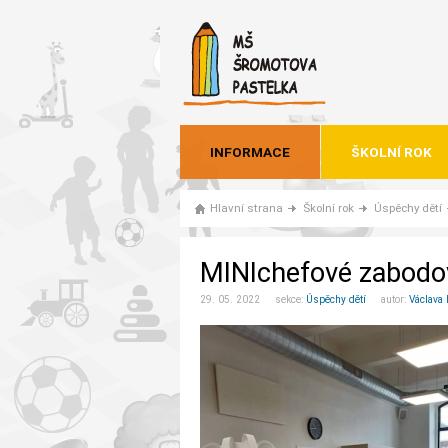
INFORMACE
ŠKOLNÍ ROK
Hlavní strana
Školní rok
Úspěchy dětí
MINIchefové zabodov
29. 05. 2022 sekce:
Úspěchy dětí
autor:
Václava