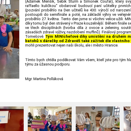
(Adámek Menšík, Sebík Šturm a Šimonek Coufal), který s
raffaello kuličkou“ obdaroval budoucí paní učitelky prvníc
(pozvání proběhlo na Den učitelů ke 430. výročí od narozen
postoupili do semifinále a poté, na základě výhry ve veřejném
proběhlo 27. května. Tento den jsme si všichni velice užili. M
díky tomu byl den strávený v Praze kouzelnější. Během finále 
ve třech disciplínách (tvorba díla z ovoce a zeleniny, soutě
zásadách zdravé výživy, nazdobení muffinů). Finálový program
Tomešové.
Tým MINIchefové díky umístění na druhém mí
batohů s dárečky od Zdravé5 také zážitek dle vlastního 
mohli prezentovat nejen naši školu, ale i město Hranice.
Tímto bych chtěla poděkovat Vám všem, kteří jste pro tým hl
týmu za úžasnou podporu.
Mgr. Martina Polláková