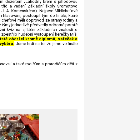
vým dezertem „Lahodný krém s jahodovou
h tříd a vedení Základní školy Šromotovo
í J. A. Komenského). Nejprve MINIchefové
 hlasování, postoupil tým do finále, které
INIchefové měli doprovod ze strany rodiny a
se týmy jednotlivě předvedly odborné porotě
žní kvíz na zjištění základních znalostí o
 zpestřilo hudební vystoupení herečky Míši
stě obdržel kromě diplomů, vařeček a
výběru.
Jsme hrdí na to, že jsme ve finále
asovali a také rodičům a prarodičům dětí z