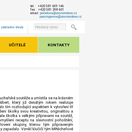
tel.: +420 581 659 146
fax: +420 581 298 601
email:
pollakova@zssromotovo.cz
passingerova@zssromotovo.cz
 základní školy
UČITELÉ
KONTAKTY
kuchařské soutěže a umístila se na krásném
bert, který již desátým rokem realizuje
 tím rozhodující aspektem k vytvoření tří
í školky svou kreativitou, originalitou a
ala školka s velkými přípravami na soutěž,
omyšlení receptu na slavnostní pohoštění,
lovení skupiny, kterou tým připraveným
y zapadalo. Vznikl klučičí tým MINIchefové