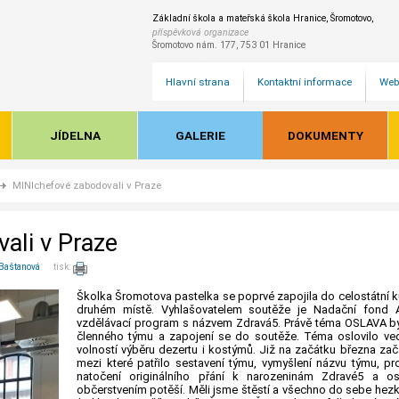
Základní škola a mateřská škola Hranice, Šromotovo,
příspěvková organizace
Šromotovo nám. 177, 753 01 Hranice
Hlavní strana
Kontaktní informace
Web
JÍDELNA
GALERIE
DOKUMENTY
MINIchefové zabodovali v Praze
ali v Praze
 Baštanová
tisk:
Školka Šromotova pastelka se poprvé zapojila do celostátní 
druhém místě. Vyhlašovatelem soutěže je Nadační fond Al
vzdělávací program s názvem Zdravá5. Právě téma OSLAVA bylo
členného týmu a zapojení se do soutěže. Téma oslovilo veden
volností výběru dezertu i kostýmů. Již na začátku března zač
mezi které patřilo sestavení týmu, vymyšlení názvu týmu, pr
natočení originálního přání k narozeninám Zdravé5 a os
občerstvením potěší. Měli jsme štěstí a všechno do sebe hezk