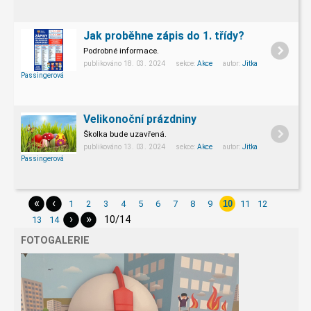
Jak proběhne zápis do 1. třídy?
Podrobné informace.
publikováno 18. 03. 2024 sekce:
Akce
autor:
Jitka
Passingerová
Velikonoční prázdniny
Školka bude uzavřená.
publikováno 13. 03. 2024 sekce:
Akce
autor:
Jitka
Passingerová
«
‹
1
2
3
4
5
6
7
8
9
10
11
12
›
»
10/14
13
14
FOTOGALERIE