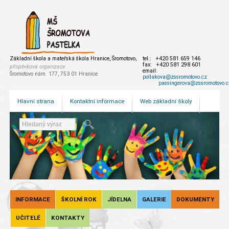
Základní škola a mateřská škola Hranice, Šromotovo,
tel.: +420 581 659 146
fax: +420 581 298 601
příspěvková organizace
email:
Šromotovo nám. 177, 753 01 Hranice
pollakova@zssromotovo.cz
passingerova@zssromotovo.c
Hlavní strana
Kontaktní informace
Web základní školy
INFORMACE
ŠKOLNÍ ROK
JÍDELNA
GALERIE
DOKUMENTY
UČITELÉ
KONTAKTY