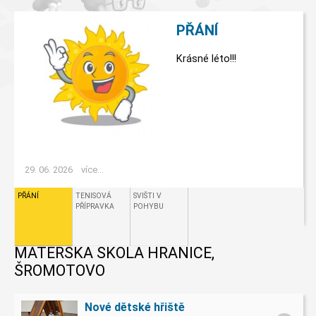
PŘÁNÍ
Krásné léto!!!
29. 06. 2026
více...
PŘÁNÍ
TENISOVÁ
SVIŠTI V
PŘÍPRAVKA
POHYBU
MATEŘSKÁ ŠKOLA HRANICE,
ŠROMOTOVO
Nové dětské hřiště