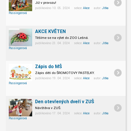
Již v provozu!
publikováno 10. 05. 2024 sekce:
Akce
autor:
Jitka
Passingerová
AKCE KVĚTEN
Těšíme se na výlet do ZOO Lešná.
publikováno 23. 04. 2024 sekce:
Akce
autor:
Jitka
Passingerová
Zápis do MŠ
Zápis dětí do ŠROMOTOVY PASTELKY.
publikováno 19. 04. 2024 sekce:
Akce
autor:
Jitka
Passingerová
Den otevřených dveří v ZUŠ
Návštěva v ZUŠ.
publikováno 17. 04. 2024 sekce:
Akce
autor:
Jitka
Passingerová