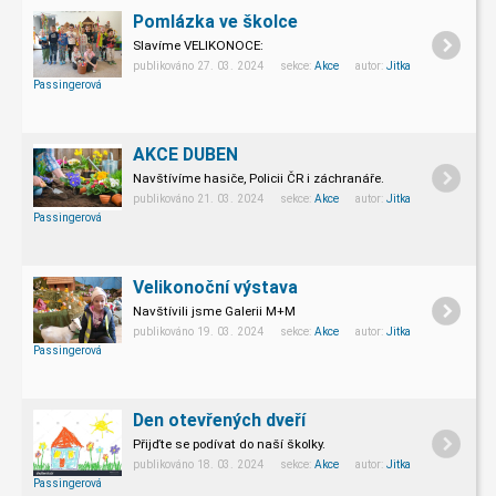
Pomlázka ve školce
Slavíme VELIKONOCE:
publikováno 27. 03. 2024 sekce:
Akce
autor:
Jitka
Passingerová
AKCE DUBEN
Navštívíme hasiče, Policii ČR i záchranáře.
publikováno 21. 03. 2024 sekce:
Akce
autor:
Jitka
Passingerová
Velikonoční výstava
Navštívili jsme Galerii M+M
publikováno 19. 03. 2024 sekce:
Akce
autor:
Jitka
Passingerová
Den otevřených dveří
Přijďte se podívat do naší školky.
publikováno 18. 03. 2024 sekce:
Akce
autor:
Jitka
Passingerová