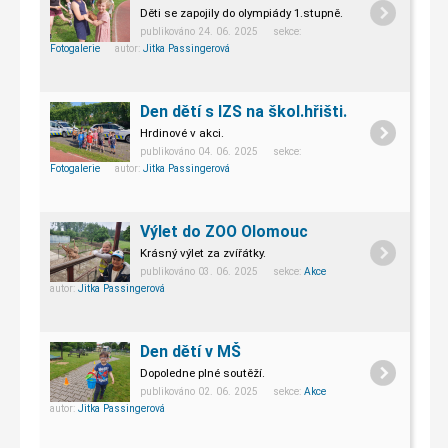
Děti se zapojily do olympiády 1.stupně.
publikováno 24. 06. 2025 sekce:
Fotogalerie
autor:
Jitka Passingerová
Den dětí s IZS na škol.hřišti.
Hrdinové v akci.
publikováno 04. 06. 2025 sekce:
Fotogalerie
autor:
Jitka Passingerová
Výlet do ZOO Olomouc
Krásný výlet za zvířátky.
publikováno 03. 06. 2025 sekce:
Akce
autor:
Jitka Passingerová
Den dětí v MŠ
Dopoledne plné soutěží.
publikováno 02. 06. 2025 sekce:
Akce
autor:
Jitka Passingerová