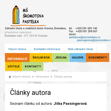
Základní škola a mateřská škola Hranice, Šromotovo,
tel.: +420 581 659 146
fax: +420 581 298 601
příspěvková organizace
email:
Šromotovo nám. 177, 753 01 Hranice
pollakova@zssromotovo.cz
passingerova@zssromotovo.c
Hlavní strana
Kontaktní informace
Web základní školy
ŠKOLNÍ ROK
JÍDELNA
GALERIE
DOKUMENTY
INFORMACE
UČITELÉ
KONTAKTY
Hlavní strana
Informace
Články autora
Články autora
Seznam článku od autora:
Jitka Passingerová