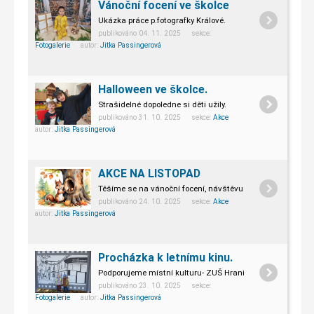
Vánoční focení ve školce
Ukázka práce p.fotografky Králové.
publikováno 04. 11. 2025 sekce:
Fotogalerie
autor:
Jitka Passingerová
Halloween ve školce.
Strašidelné dopoledne si děti užily.
publikováno 31. 10. 2025 sekce:
Akce
autor:
Jitka Passingerová
AKCE NA LISTOPAD
Těšíme se na vánoční focení, návštěvu 1.tříd a představen
publikováno 24. 10. 2025 sekce:
Akce
autor:
Jitka Passingerová
Procházka k letnímu kinu.
Podporujeme místní kulturu- ZUŠ Hranice.
publikováno 23. 10. 2025 sekce:
Fotogalerie
autor:
Jitka Passingerová