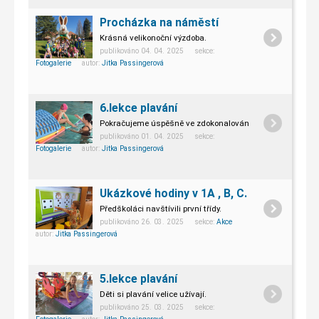
Procházka na náměstí
Krásná velikonoční výzdoba.
publikováno 04. 04. 2025 sekce:
Fotogalerie
autor:
Jitka Passingerová
6.lekce plavání
Pokračujeme úspěšně ve zdokonalování plavání.
publikováno 01. 04. 2025 sekce:
Fotogalerie
autor:
Jitka Passingerová
Ukázkové hodiny v 1A , B, C.
Předškoláci navštívili první třídy.
publikováno 26. 03. 2025 sekce:
Akce
autor:
Jitka Passingerová
5.lekce plavání
Děti si plavání velice užívají.
publikováno 25. 03. 2025 sekce: