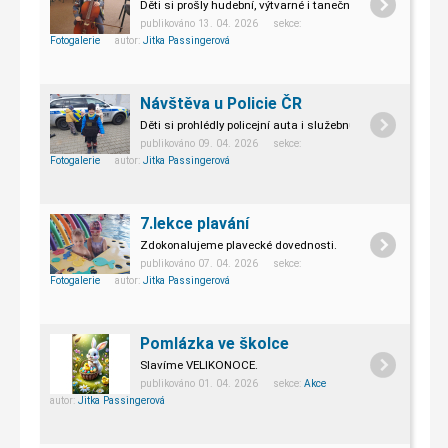
Děti si prošly hudební, výtvarné i taneční třídy.
publikováno 13. 04. 2026 sekce:
Fotogalerie
autor:
Jitka Passingerová
Návštěva u Policie ČR
Děti si prohlédly policejní auta i služebnu.
publikováno 09. 04. 2026 sekce:
Fotogalerie
autor:
Jitka Passingerová
7.lekce plavání
Zdokonalujeme plavecké dovednosti.
publikováno 07. 04. 2026 sekce:
Fotogalerie
autor:
Jitka Passingerová
Pomlázka ve školce
Slavíme VELIKONOCE.
publikováno 01. 04. 2026 sekce:
Akce
autor:
Jitka Passingerová