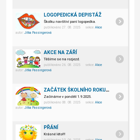
LOGOPEDICKÁ DEPISTÁŽ
Školku navštíví paní logopedka.
publikováno 27. 08. 2025 sekce:
Akce
autor:
Jitka Passingerová
AKCE NA ZÁŘÍ
Těšíme se na rozjezd.
publikováno 26. 08. 2025 sekce:
Akce
autor:
Jitka Passingerová
ZAČÁTEK ŠKOLNÍHO ROKU 2025/2026
Začínáme v pondělí 1.9.2025.
publikováno 08. 08. 2025 sekce:
Akce
autor:
Jitka Passingerová
PŘÁNÍ
Krásné léto!!!
publikováno 30. 06. 2025 sekce:
Akce