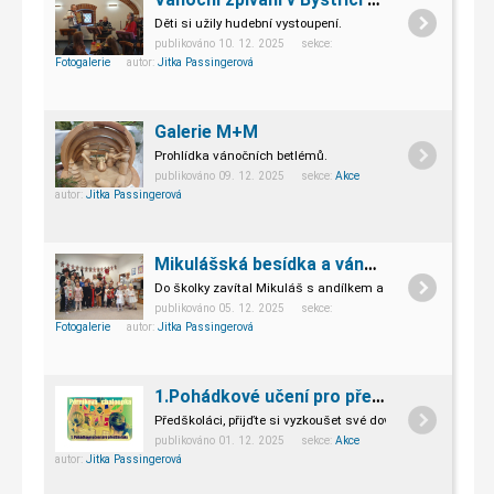
Děti si užily hudební vystoupení.
publikováno 10. 12. 2025 sekce:
Fotogalerie
autor:
Jitka Passingerová
Galerie M+M
Prohlídka vánočních betlémů.
publikováno 09. 12. 2025 sekce:
Akce
autor:
Jitka Passingerová
Mikulášská besídka a vánoční jarmark
Do školky zavítal Mikuláš s andílkem a čertíkem.
publikováno 05. 12. 2025 sekce:
Fotogalerie
autor:
Jitka Passingerová
1.Pohádkové učení pro předškoláky
Předškoláci, přijďte si vyzkoušet své dovednosti.
publikováno 01. 12. 2025 sekce:
Akce
autor:
Jitka Passingerová