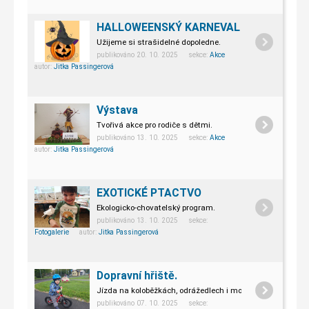
HALLOWEENSKÝ KARNEVAL
Užijeme si strašidelné dopoledne.
publikováno 20. 10. 2025 sekce:
Akce
autor:
Jitka Passingerová
Výstava
Tvořivá akce pro rodiče s dětmi.
publikováno 13. 10. 2025 sekce:
Akce
autor:
Jitka Passingerová
EXOTICKÉ PTACTVO
Ekologicko-chovatelský program.
publikováno 13. 10. 2025 sekce:
Fotogalerie
autor:
Jitka Passingerová
Dopravní hřiště.
Jízda na koloběžkách, odrážedlech i motokárách.
publikováno 07. 10. 2025 sekce: