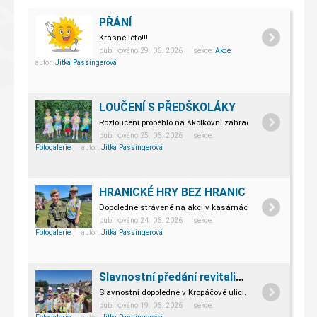
PŘÁNÍ
Krásné léto!!!
publikováno 29. 06. 2026 sekce:
Akce
autor:
Jitka Passingerová
LOUČENÍ S PŘEDŠKOLÁKY
Rozloučení proběhlo na školkovní zahradě a bylo plné emo
publikováno 25. 06. 2026 sekce:
Fotogalerie
autor:
Jitka Passingerová
HRANICKÉ HRY BEZ HRANIC
Dopoledne strávené na akci v kasárnách.
publikováno 24. 06. 2026 sekce:
Fotogalerie
autor:
Jitka Passingerová
Slavnostní předání revitalizovaného nábřeží
Slavnostní dopoledne v Kropáčově ulici.
publikováno 19. 06. 2026 sekce: