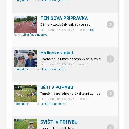
Fotogalerie
autor:
Jitka Passingerová
TENISOVÁ PŘÍPRAVKA
Děti si vyzkoušely základy tenisu.
publikováno 18. 06. 2026 sekce:
Akce
autor:
Jitka Passingerová
Hrdinové v akci
Sportování a ukázka techniky se složkami IZS.
publikováno 11. 06. 2026 sekce:
Fotogalerie
autor:
Jitka Passingerová
DĚTI V POHYBU
Taneční dopoledne na školkovní zahradě.
publikováno 08. 06. 2026 sekce:
Fotogalerie
autor:
Jitka Passingerová
SVIŠTI V POHYBU
Cvičení, které děti baví.