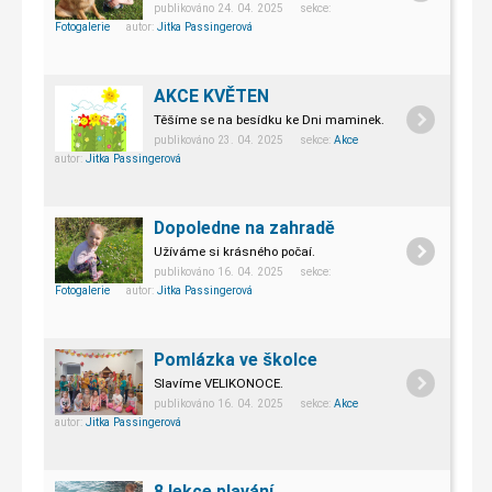
publikováno 24. 04. 2025 sekce:
Fotogalerie
autor:
Jitka Passingerová
AKCE KVĚTEN
Těšíme se na besídku ke Dni maminek.
publikováno 23. 04. 2025 sekce:
Akce
autor:
Jitka Passingerová
Dopoledne na zahradě
Užíváme si krásného počaí.
publikováno 16. 04. 2025 sekce:
Fotogalerie
autor:
Jitka Passingerová
Pomlázka ve školce
Slavíme VELIKONOCE.
publikováno 16. 04. 2025 sekce:
Akce
autor:
Jitka Passingerová
8.lekce plavání