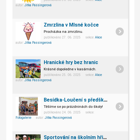
autor:
Jitka Passingerová
Zmrzlina v Mlsné kočce
Procházka na zmrzlinu.
publikováno 27. 06. 2025 sekce:
Akce
autor:
Jitka Passingerová
Hranické hry bez hranic
Krásné dopoledne v kasárnách.
publikováno 25. 06. 2025 sekce:
Akce
autor:
Jitka Passingerová
Besídka-Loučení s předškoláky
Těšíme se po prázdninách do školy!
publikováno 24. 06. 2025 sekce:
Fotogalerie
autor:
Jitka Passingerová
Sportování na školním hřišti.