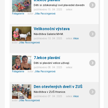
Děti si zdokonalují své plavecké dovednosti.
publikováno 15. 04. 2025 sekce:
Fotogalerie
autor:
Jitka Passingerová
Velikonoční výstava
Návštěva Galerie M+M.
publikováno 10. 04. 2025 sekce:
Akce
autor:
Jitka Passingerová
7.lekce plavání
Děti si plavání velice užívají.
publikováno 08. 04. 2025 sekce:
Fotogalerie
autor:
Jitka Passingerová
Den otevřených dveří v ZUŠ
Návštěva v ZUŠ Hranice.
publikováno 07. 04. 2025 sekce:
Akce
autor:
Jitka Passingerová