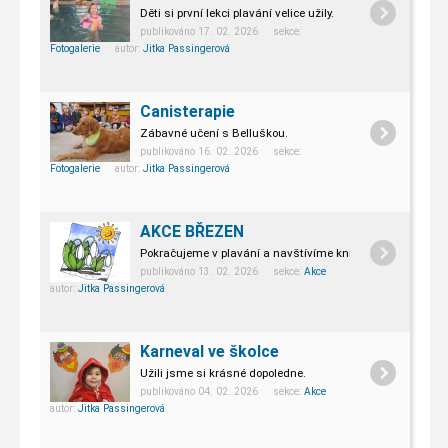
Děti si první lekci plavání velice užily.
publikováno 17. 02. 2026 sekce:
Fotogalerie
autor:
Jitka Passingerová
Canisterapie
Zábavné učení s Belluškou.
publikováno 16. 02. 2026 sekce:
Fotogalerie
autor:
Jitka Passingerová
AKCE BŘEZEN
Pokračujeme v plavání a navštívíme knihovnu.
publikováno 13. 02. 2026 sekce:
Akce
autor:
Jitka Passingerová
Karneval ve školce
Užili jsme si krásné dopoledne.
publikováno 04. 02. 2026 sekce:
Akce
autor:
Jitka Passingerová