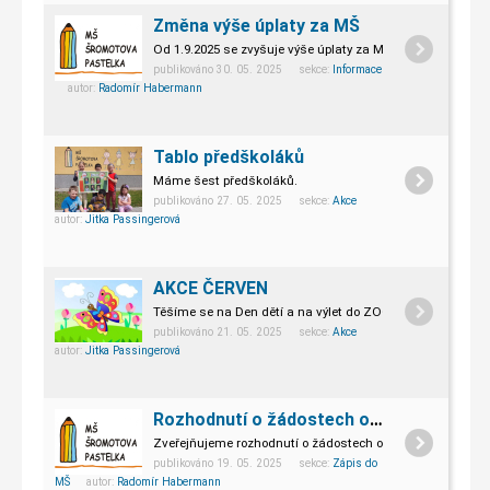
Změna výše úplaty za MŠ
Od 1.9.2025 se zvyšuje výše úplaty za MŠ.
publikováno 30. 05. 2025 sekce:
Informace
autor:
Radomír Habermann
Tablo předškoláků
Máme šest předškoláků.
publikováno 27. 05. 2025 sekce:
Akce
autor:
Jitka Passingerová
AKCE ČERVEN
Těšíme se na Den dětí a na výlet do ZOO Olomouc.
publikováno 21. 05. 2025 sekce:
Akce
autor:
Jitka Passingerová
Rozhodnutí o žádostech ohledně přijetí k předškolnímu vzdělávání
Zveřejňujeme rozhodnutí o žádostech ohledně přijetí k př
publikováno 19. 05. 2025 sekce:
Zápis do
MŠ
autor:
Radomír Habermann