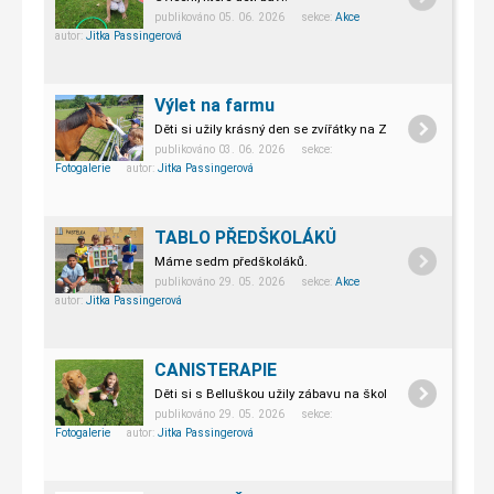
publikováno 05. 06. 2026 sekce:
Akce
autor:
Jitka Passingerová
Výlet na farmu
Děti si užily krásný den se zvířátky na Zbrašově.
publikováno 03. 06. 2026 sekce:
Fotogalerie
autor:
Jitka Passingerová
TABLO PŘEDŠKOLÁKŮ
Máme sedm předškoláků.
publikováno 29. 05. 2026 sekce:
Akce
autor:
Jitka Passingerová
CANISTERAPIE
Děti si s Belluškou užily zábavu na školním dvorku.
publikováno 29. 05. 2026 sekce:
Fotogalerie
autor:
Jitka Passingerová