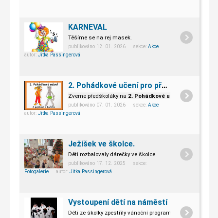
KARNEVAL
Těšíme se na rej masek.
publikováno 12. 01. 2026 sekce:
Akce
autor:
Jitka Passingerová
2. Pohádkové učení pro předškoláky
Zveme předškoláky na
2. Pohádkové učení
publikováno 07. 01. 2026 sekce:
Akce
autor:
Jitka Passingerová
Ježíšek ve školce.
Děti rozbalovaly dárečky ve školce.
publikováno 17. 12. 2025 sekce:
Fotogalerie
autor:
Jitka Passingerová
Vystoupení dětí na náměstí
Děti ze školky zpestřily vánoční program.