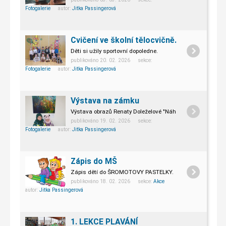
Fotogalerie
autor:
Jitka Passingerová
Cvičení ve školní tělocvičně.
Děti si užily sportovní dopoledne.
publikováno 20. 02. 2026 sekce:
Fotogalerie
autor:
Jitka Passingerová
Výstava na zámku
Výstava obrazů Renaty Doleželové "Náhodné efekty"
publikováno 19. 02. 2026 sekce:
Fotogalerie
autor:
Jitka Passingerová
Zápis do MŠ
Zápis dětí do ŠROMOTOVY PASTELKY.
publikováno 18. 02. 2026 sekce:
Akce
autor:
Jitka Passingerová
1. LEKCE PLAVÁNÍ