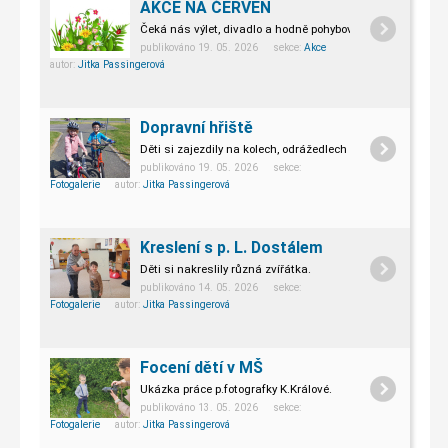
AKCE NA ČERVEN
Čeká nás výlet, divadlo a hodně pohybových aktivit.
publikováno 19. 05. 2026 sekce:
Akce
autor:
Jitka Passingerová
Dopravní hřiště
Děti si zajezdily na kolech, odrážedlech i motokárách.
publikováno 19. 05. 2026 sekce:
Fotogalerie
autor:
Jitka Passingerová
Kreslení s p. L. Dostálem
Děti si nakreslily různá zvířátka.
publikováno 14. 05. 2026 sekce:
Fotogalerie
autor:
Jitka Passingerová
Focení dětí v MŠ
Ukázka práce p.fotografky K.Králové.
publikováno 13. 05. 2026 sekce:
Fotogalerie
autor:
Jitka Passingerová