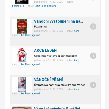
publikováno 17. 12. 2025 sekce:
Fotogalerie
autor:
Jitka Passingerová
Vánoční vystoupení na náměstí
Pozvánka
publikováno 15. 12. 2025 sekce:
Akce
autor:
Jitka Passingerová
AKCE LEDEN
Čeká nás výstava a canisterapie.
publikováno 15. 12. 2025 sekce:
Akce
autor:
Jitka Passingerová
VÁNOČNÍ PŘÁNÍ
Šromotova pastelka přeje krásné Vánoce.
publikováno 15. 12. 2025 sekce:
Akce
autor:
Jitka Passingerová
Vánoční zpívání v Bystřici pod Hostýnem