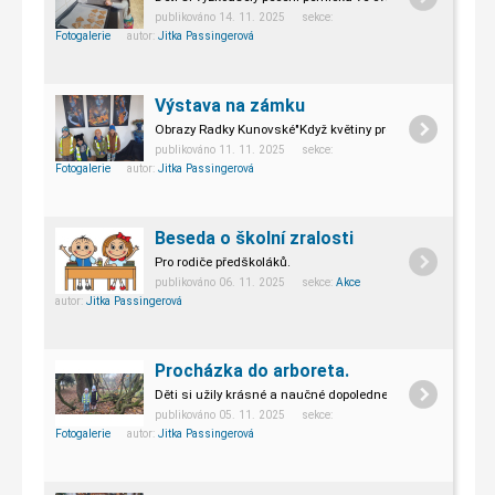
publikováno 14. 11. 2025 sekce:
Fotogalerie
autor:
Jitka Passingerová
Výstava na zámku
Obrazy Radky Kunovské"Když květiny promlouvají"
publikováno 11. 11. 2025 sekce:
Fotogalerie
autor:
Jitka Passingerová
Beseda o školní zralosti
Pro rodiče předškoláků.
publikováno 06. 11. 2025 sekce:
Akce
autor:
Jitka Passingerová
Procházka do arboreta.
Děti si užily krásné a naučné dopoledne.
publikováno 05. 11. 2025 sekce:
Fotogalerie
autor:
Jitka Passingerová