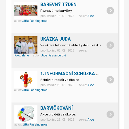
BAREVNÝ TÝDEN
Poznáváme barvičky.
publikováno 15. 09. 2025 sekce:
Akce
autor:
Jitka Passingerová
UKÁZKA JUDA
Ve školní tělocvičně shlédly děti ukázku juda.
publikováno 05. 09. 2025 sekce:
Fotogalerie
autor:
Jitka Passingerová
1. INFORMAČNÍ SCHŮZKA S RODIČI
Schůzka rodičů ve školce.
publikováno 28. 08. 2025 sekce:
Akce
autor:
Jitka Passingerová
BARVIČKOVÁNÍ
Akce pro děti ve školce.
publikováno 28. 08. 2025 sekce:
Akce
autor:
Jitka Passingerová