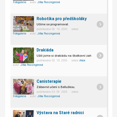
Fotogalerie
autor:
Jitka Passingerová
Robotika pro předškoláky
Učíme se programovat.
publikováno 03. 10. 2025 sekce:
Fotogalerie
autor:
Jitka Passingerová
Drakiáda
Užili jsme si drakiádu na školkovní zahradě.
publikováno 02. 10. 2025 sekce:
Akce
autor:
Jitka Passingerová
Canisterapie
Zábavné učení s Belluškou.
publikováno 30. 09. 2025 sekce:
Fotogalerie
autor:
Jitka Passingerová
Výstava na Staré radnici