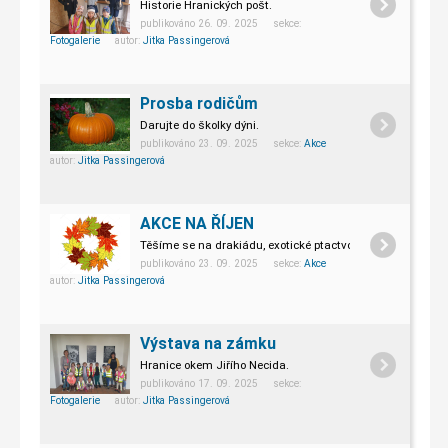
Historie Hranických pošt.
publikováno 26. 09. 2025 sekce:
Fotogalerie
autor:
Jitka Passingerová
Prosba rodičům
Darujte do školky dýni.
publikováno 23. 09. 2025 sekce:
Akce
autor:
Jitka Passingerová
AKCE NA ŘÍJEN
Těšíme se na drakiádu, exotické ptactvo a Halloween.
publikováno 23. 09. 2025 sekce:
Akce
autor:
Jitka Passingerová
Výstava na zámku
Hranice okem Jiřího Necida.
publikováno 17. 09. 2025 sekce:
Fotogalerie
autor:
Jitka Passingerová