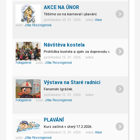
AKCE NA ÚNOR
Těšíme se na karneval i plavání.
publikováno 20. 01. 2026 sekce:
Akce
autor:
Jitka Passingerová
Návštěva kostela
Prohlídka kostela a zpěv za doprovodu varhan.
publikováno 15. 01. 2026 sekce:
Fotogalerie
autor:
Jitka Passingerová
Výstava na Staré radnici
Fenomén Igráček.
publikováno 13. 01. 2026 sekce:
Fotogalerie
autor:
Jitka Passingerová
PLAVÁNÍ
Kurz začíná v úterý 17.2.2026.
publikováno 12. 01. 2026 sekce:
Akce
autor:
Jitka Passingerová