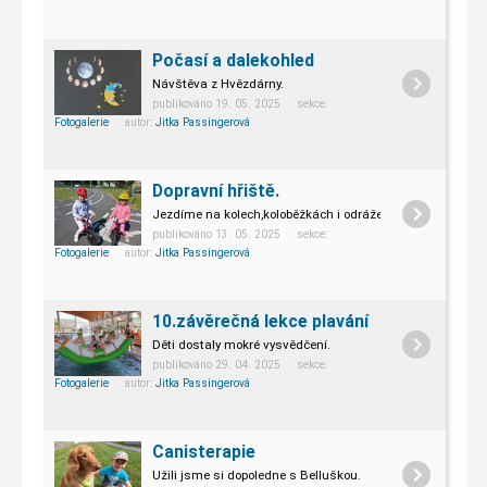
Počasí a dalekohled
Návštěva z Hvězdárny.
publikováno 19. 05. 2025 sekce:
Fotogalerie
autor:
Jitka Passingerová
Dopravní hřiště.
Jezdíme na kolech,koloběžkách i odrážedle.
publikováno 13. 05. 2025 sekce:
Fotogalerie
autor:
Jitka Passingerová
10.závěrečná lekce plavání
Děti dostaly mokré vysvědčení.
publikováno 29. 04. 2025 sekce:
Fotogalerie
autor:
Jitka Passingerová
Canisterapie
Užili jsme si dopoledne s Belluškou.