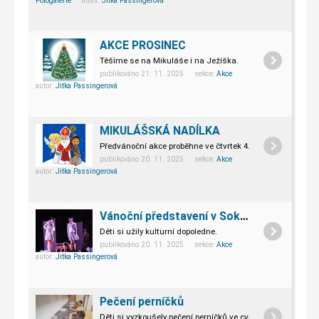
Fotogalerie
autor:
Jitka Passingerová
AKCE PROSINEC
Těšíme se na Mikuláše i na Ježíška.
publikováno 21. 11. 2025 sekce:
Akce
autor:
Jitka Passingerová
MIKULÁŠSKÁ NADÍLKA
Předvánoční akce proběhne ve čtvrtek 4.12.2025.
publikováno 20. 11. 2025 sekce:
Akce
autor:
Jitka Passingerová
Vánoční představení v Sokolovně
Děti si užily kulturní dopoledne.
publikováno 20. 11. 2025 sekce:
Akce
autor:
Jitka Passingerová
Pečení perníčků
Děti si vyzkoušely pečení perníčků ve cvičné kuchyňce.