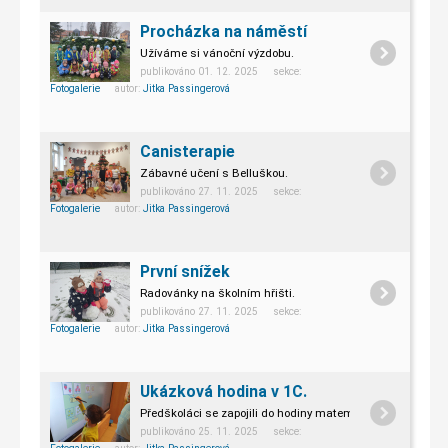
Procházka na náměstí
Užíváme si vánoční výzdobu.
publikováno 01. 12. 2025 sekce:
Fotogalerie
autor:
Jitka Passingerová
Canisterapie
Zábavné učení s Belluškou.
publikováno 27. 11. 2025 sekce:
Fotogalerie
autor:
Jitka Passingerová
První snížek
Radovánky na školním hřišti.
publikováno 27. 11. 2025 sekce:
Fotogalerie
autor:
Jitka Passingerová
Ukázková hodina v 1C.
Předškoláci se zapojili do hodiny matematiky.
publikováno 25. 11. 2025 sekce: