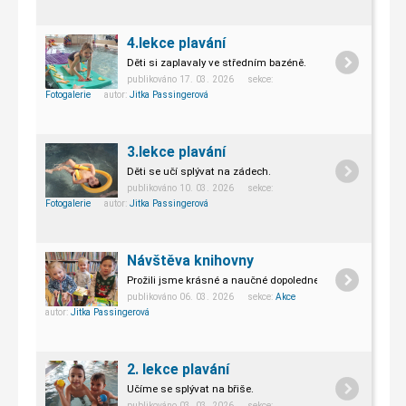
4.lekce plavání
Děti si zaplavaly ve středním bazéně.
publikováno 17. 03. 2026 sekce:
Fotogalerie
autor:
Jitka Passingerová
3.lekce plavání
Děti se učí splývat na zádech.
publikováno 10. 03. 2026 sekce:
Fotogalerie
autor:
Jitka Passingerová
Návštěva knihovny
Prožili jsme krásné a naučné dopoledne.
publikováno 06. 03. 2026 sekce:
Akce
autor:
Jitka Passingerová
2. lekce plavání
Učíme se splývat na břiše.
publikováno 03. 03. 2026 sekce: