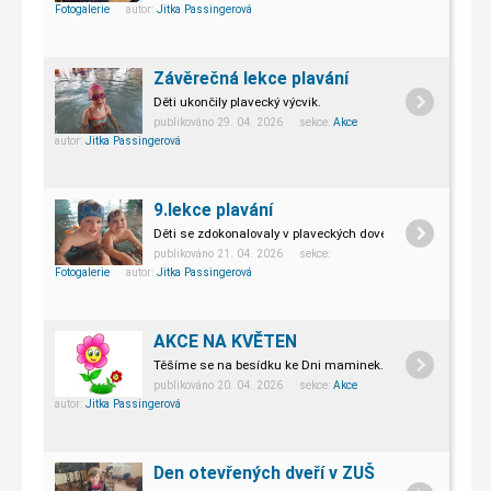
Fotogalerie
autor:
Jitka Passingerová
6
MŠ-Z/2026/010
7
MŠ-ZŠ/2026/018
Závěrečná lekce plavání
Poučení:
Děti ukončily plavecký výcvik.
Proti tomuto rozhodnutí lze podat odvolání do 15 dnů ode
publikováno 29. 04. 2026 sekce:
Akce
autor:
Jitka Passingerová
Zveřejněno od 6.5.2026 do 31.5.2026.
Zveřejněním seznamu se považují rozhodnutí, kterými se 
9.lekce plavání
Hranice, 6.5.2026
Děti se zdokonalovaly v plaveckých dovednostech.
Mgr. Radomír Habermann, ředitel školy
publikováno 21. 04. 2026 sekce:
Fotogalerie
autor:
Jitka Passingerová
AKCE NA KVĚTEN
Těšíme se na besídku ke Dni maminek.
publikováno 20. 04. 2026 sekce:
Akce
autor:
Jitka Passingerová
Den otevřených dveří v ZUŠ