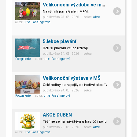
Velikonoční výzdoba ve městě
Navštívili jsme Galerii M+M.
publikováno 25. 03. 2026 sekce:
Akce
autor:
Jitka Passingerová
5.lekce plavání
Děti si plavání velice užívají.
publikováno 24. 03. 2026 sekce:
Fotogalerie
autor:
Jitka Passingerová
Velikonoční výstava v MŠ
Celé rodiny se zapojily do tvořivé akce "Velikonoční dekorac
publikováno 24. 03. 2026 sekce:
Fotogalerie
autor:
Jitka Passingerová
AKCE DUBEN
Těšíme se na návštěvu u hasičů i policie ČR.
publikováno 20. 03. 2026 sekce:
Akce
autor:
Jitka Passingerová